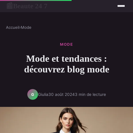
Beaute 24 7
📰
Accueil
›
Mode
MODE
Mode et tendances :
découvrez blog mode
Giulia
30 août 2024
3 min de lecture
G