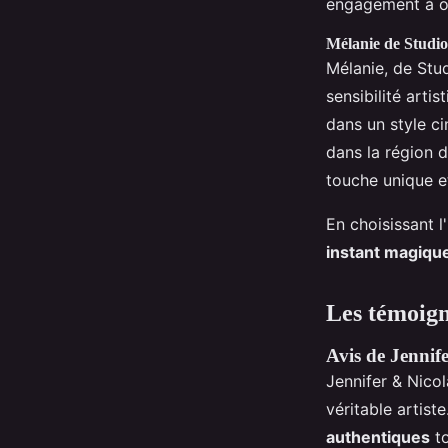
engagement à of
Mélanie de Studi
Mélanie, de Stu
sensibilité arti
dans un style c
dans la région 
touche unique e
En choisissant 
instant magiqu
Les témoigna
Avis de Jennif
Jennifer & Nicol
véritable artis
authentiques
to