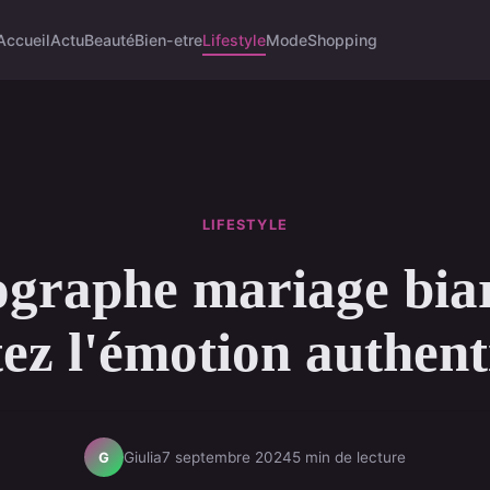
Accueil
Actu
Beauté
Bien-etre
Lifestyle
Mode
Shopping
LIFESTYLE
graphe mariage biar
ez l'émotion authen
Giulia
7 septembre 2024
5 min de lecture
G