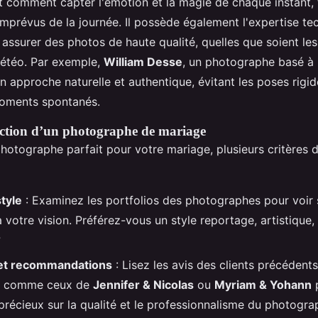
t comment capter l'émotion et la magie de chaque instant, 
imprévus de la journée. Il possède également l'expertise te
assurer des photos de haute qualité, quelles que soient le
étéo. Par exemple,
William Desse
, un photographe basé à B
n approche naturelle et authentique, évitant les poses rigi
 moments spontanés.
lection d’un photographe de mariage
photographe parfait pour votre mariage, plusieurs critères d
style
: Examinez les portfolios des photographes pour voir s
votre vision. Préférez-vous un style reportage, artistique,
?
et recommandations
: Lisez les avis des clients précédent
s comme ceux de
Jennifer & Nicolas
ou
Myriam & Yohann
p
 précieux sur la qualité et le professionnalisme du photogra