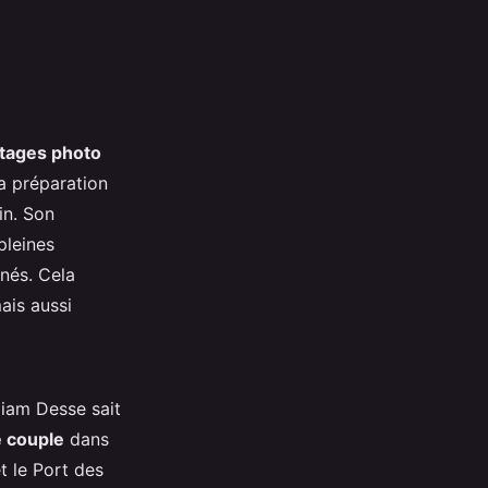
tages photo
a préparation
in. Son
pleines
anés. Cela
ais aussi
liam Desse sait
 couple
dans
t le Port des