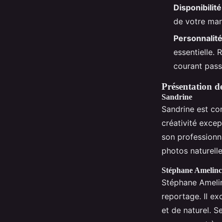
Disponibilité 
de votre mari
Personnalité
essentielle. 
courant pass
Présentation d
Sandrine
Sandrine est c
créativité excep
son professionna
photos naturell
Stéphane Amelin
Stéphane Amelinc
reportage. Il e
et de naturel. S