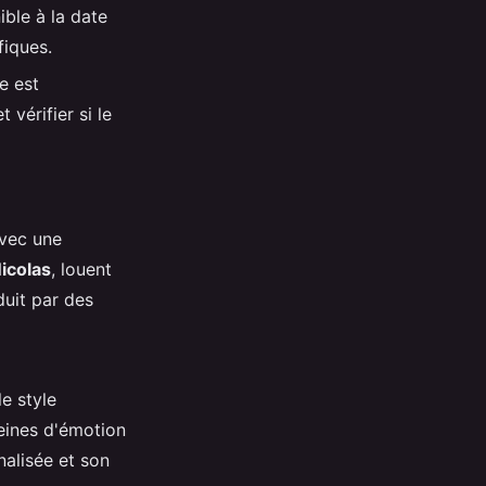
ble à la date
fiques.
e est
 vérifier si le
vec une
icolas
, louent
duit par des
e style
leines d'émotion
nalisée et son