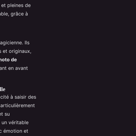
et pleines de
able, grâce à
gicienne. Ils
 et originaux,
hoto de
tant en avant
lle
ité à saisir des
particulièrement
nt su
 un véritable
ec émotion et