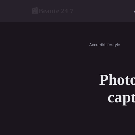
Beaute 24 7
📰
Accueil
›
Lifestyle
Photo
capt