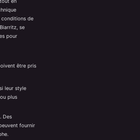
tout en
chnique
s conditions de
iarritz, se
des pour
oivent être pris
i leur style
 ou plus
s. Des
euvent fournir
phe.